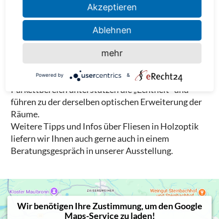
ODER MIT FISCHGRÄTMUSTER.
Akzeptieren
Auch Edelhölzer wie Wenge lassen sich als
Ablehnen
Holzfliese kostengünstig in der Wohnung verlegen ‒
ohne dass ein einziger Baum dafür gefällt werden
mehr
muss. Die Nachbildung der länglichen Holzstruktur
und die klassischen Verlegemuster aus dem
Powered by
&
Parkettbereich unterstützen die „Echtheit“ und
führen zu der derselben optischen Erweiterung der
Räume.
Weitere Tipps und Infos über Fliesen in Holzoptik
liefern wir Ihnen auch gerne auch in einem
Beratungsgespräch in unserer Ausstellung.
Wir benötigen Ihre Zustimmung, um den Google
Maps-Service zu laden!