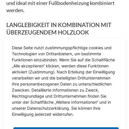
und ideal mit einer Fußbodenheizung kombiniert
werden.
LANGLEBIGKEIT IN KOMBINATION MIT
ÜBERZEUGENDEM HOLZLOOK
Mittels neuester Technologien sind gut verlegte
Diese Seite nutzt zustimmungspflichtige cookies und
Fliesen in Holzoptik von echtem Holz nicht mehr zu
Technologien von Drittanbietern, um bestimmte
unterscheiden. Holzfliesen werden mit einem
Funktionen einzubinden. Wenn Sie auf die Schaltfläche
„Alle akzeptieren“ klicken, werden diese Funktionen
digitalen Druckverfahren hergestellt und sehen
aktiviert (Zustimmung). Nach Erteilung der Einwilligung
echtem Parkett- oder Dielenboden täuschend
verarbeiten wir und die beteiligten Drittunternehmen
ähnlich. Anders als Holz behalten sie aber auch nach
Ihre personenbezogenen Daten zu unterschiedlichen
Jahren ihre ursprüngliche Optik bei und sind somit
Zwecken. Detaillierte Informationen zu Zweck,
eine lohnenswerte Investition.
Rechtsgrundlage und Drittunternehmen finden Sie
unter der Schaltfläche „Weitere Informationen“ und in
unserer Datenschutzerklärung. Sie können Ihre
VIELFÄLTIGE
Einwilligung jederzeit widerrufen.
VARIATIONSMÖGLICHKEITEN: IM
SCHIFFSBODEN-DESIGN, STÄBCHEN-LOOK