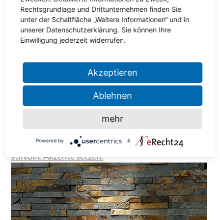
Rechtsgrundlage und Drittunternehmen finden Sie
unter der Schaltfläche „Weitere Informationen“ und in
unserer Datenschutzerklärung. Sie können Ihre
Einwilligung jederzeit widerrufen.
Akzeptieren
Ablehnen
mehr
Naturstein
Powered by
&
Alt und schön: Mit Naturstein von Fliesen Veil
stilvolle Akzente setzen.